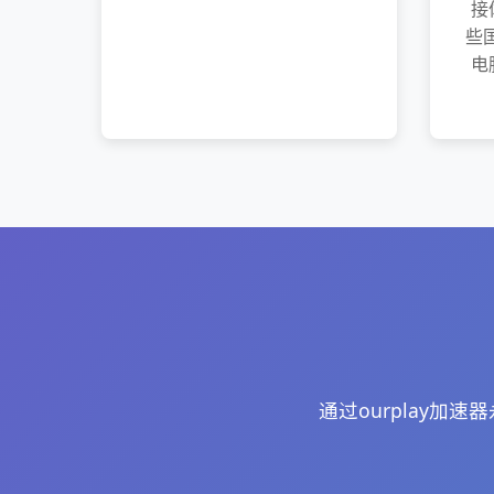
接
些国
电
通过ourplay